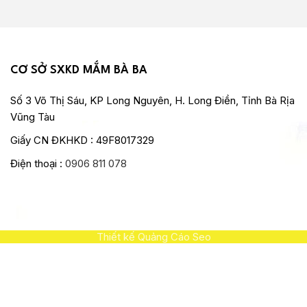
CƠ SỞ SXKD MẮM BÀ BA
Số 3 Võ Thị Sáu, KP Long Nguyên, H. Long Điền, Tỉnh Bà Rịa
Vũng Tàu
Giấy CN ĐKHKD : 49F8017329
Điện thoại :
0906 811 078
Thiết kế Quảng Cáo Seo